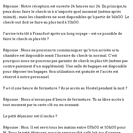
Réponse : Notre réception est ouverte 24 heures sur 24. En principe, tu
peux donc faire le check-in à n’importe quel moment (même après
minuit) ; mais les chambres ne sont disponibles qu’à partir de 14h00. Le
check-out doit se faire au plus tard à 11h00.
J’arrive très tôt à Francfort après un long voyage – est-ce possible de
faire le check-in plus tôt ?
Réponse : Nous ne pouvons te communiquer qu’à ton arrivée si ta
chambre est disponible avant l’horaire du check-in normal. C’est
pourquoi nous ne pouvons pas garantir de check-in plus tôt (même pas
contre paiement d’un supplément). Une salle de bagages est disponible
pour déposer tes bagages. Son utilisation est gratuite et l’accès est
réservé à notre personnel.
Y a-t-il une heure de fermeture ? Ai-je accès au Hostel pendant la nuit ?
Réponse : Nous n’avons pas d’heure de fermeture. Tu as libre accès à
tout moment par ta carte clé ou en sonnant.
Le petit déjeuner est-il inclus ?
Réponse : Non. Il est servi tous les matins entre 07h00 et 10h00 pour
5€. Pour le petit déjeuner, nous te servons thé, café, lait, jus d’orange,