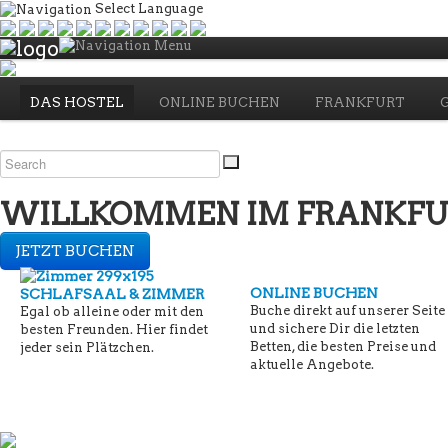
Select Language
Menu
DAS HOSTEL
ONLINE BUCHEN
FRANKFURT
WILLKOMMEN IM FRANKFU
JETZT BUCHEN
ONLINE BUCHEN
SCHLAFSAAL & ZIMMER
Buche direkt auf unserer Seite
Egal ob alleine oder mit den
und sichere Dir die letzten
besten Freunden. Hier findet
Betten, die besten Preise und
jeder sein Plätzchen.
aktuelle Angebote.